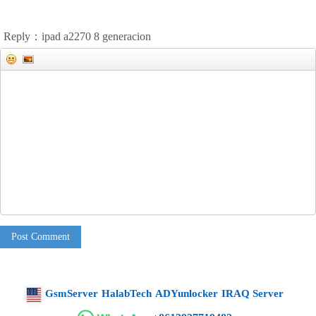
Reply：ipad a2270 8 generacion
Post Comment
GsmServer
HalabTech
ADYunlocker
IRAQ Server